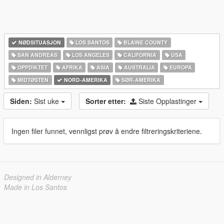
NØDSITUASJON
LOS SANTOS
BLAINE COUNTY
SAN ANDREAS
LOS ANGELES
CALIFORNIA
USA
OPPDIKTET
AFRIKA
ASIA
AUSTRALIA
EUROPA
MIDTØSTEN
NORD-AMERIKA‎
SØR-AMERIKA‎
Siden:
Sist uke
Sorter etter:
Siste Opplastinger
Ingen filer funnet, vennligst prøv å endre filtreringskriteriene.
Designed in Alderney
Made in Los Santos