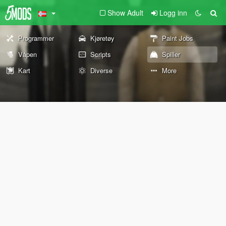
Show Adult
Logg inn
Programmer
Kjøretøy
Paint Jobs
Våpen
Scripts
Spiller
Kart
Diverse
More