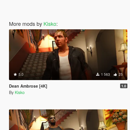
More mods by
Kisko
:
5.0
1 563
25
Dean Ambrose [4K]
1.0
By
Kisko