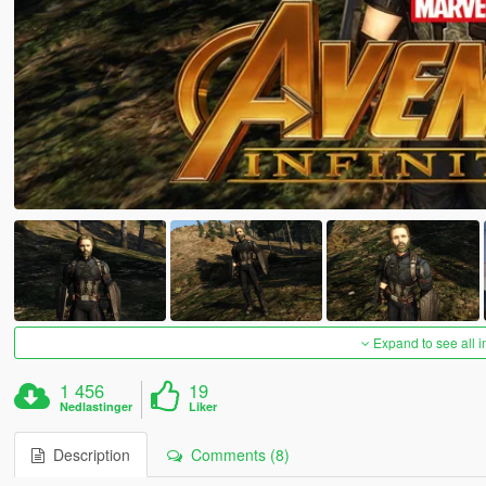
Expand to see all 
1 456
19
Nedlastinger
Liker
Description
Comments (8)