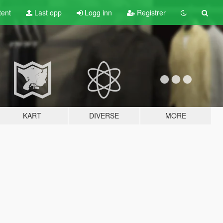
tent
Last opp
Logg inn
Registrer
KART
DIVERSE
MORE