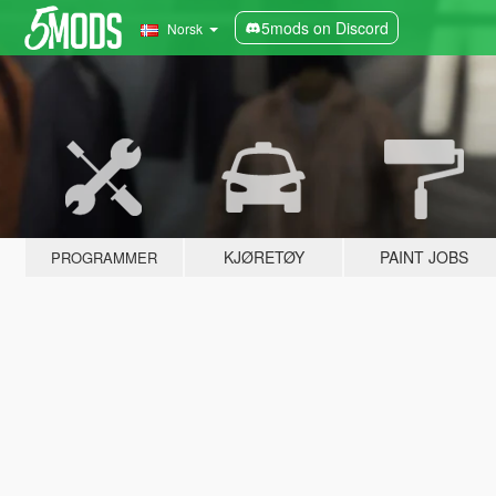
5mods on Discord
Norsk
KJØRETØY
PAINT JOBS
PROGRAMMER