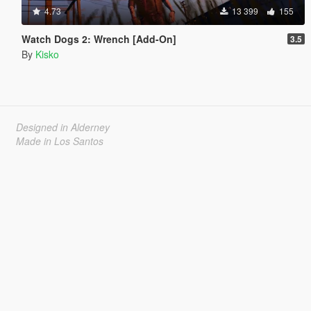
4.73
13 399
155
Watch Dogs 2: Wrench [Add-On]
3.5
By
Kisko
Designed in Alderney
Made in Los Santos