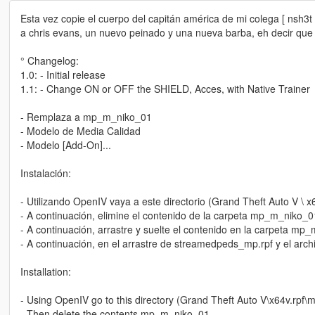
Esta vez copie el cuerpo del capitán américa de mi colega [ nsh3t ] y
a chris evans, un nuevo peinado y una nueva barba, eh decir que q
° Changelog:
1.0: - Initial release
1.1: - Change ON or OFF the SHIELD, Acces, with Native Trainer
- Remplaza a mp_m_niko_01
- Modelo de Media Calidad
- Modelo [Add-On]...
Instalación:
- Utilizando OpenIV vaya a este directorio (Grand Theft Auto V \ 
- A continuación, elimine el contenido de la carpeta mp_m_niko_0
- A continuación, arrastre y suelte el contenido en la carpeta mp
- A continuación, en el arrastre de streamedpeds_mp.rpf y el archiv
Installation:
- Using OpenIV go to this directory (Grand Theft Auto V\x64v.rp
- Then delete the contents mp_m_niko_01