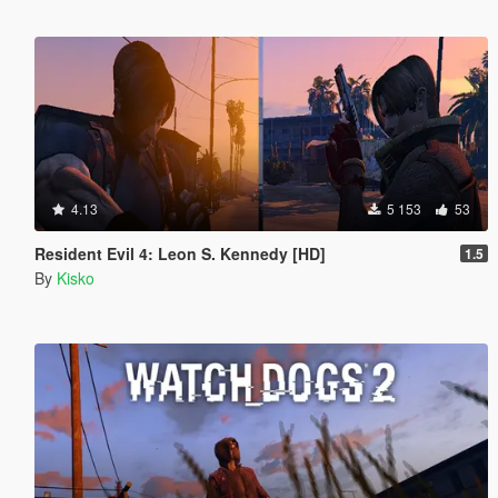
4.13
5 153
53
Resident Evil 4: Leon S. Kennedy [HD]
1.5
By
Kisko