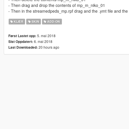
- Then drag and drop the contents of mp_m_niko_01
- Then in the streamedpeds_mp.rpf drag and the .ymt file and the .y
KLÆR
SKIN
ADD-ON
5. mai 2018
Først Lastet opp:
6. mai 2018
Sist Oppdatert:
20 hours ago
Last Downloaded: