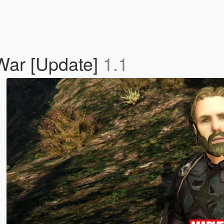
 War [Update]
1.1