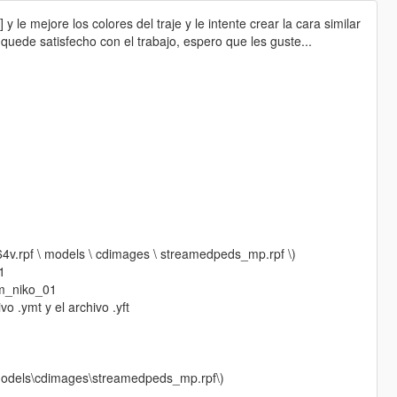
 le mejore los colores del traje y le intente crear la cara similar
uede satisfecho con el trabajo, espero que les guste...
x64v.rpf \ models \ cdimages \ streamedpeds_mp.rpf \)
1
_m_niko_01
o .ymt y el archivo .yft
f\models\cdimages\streamedpeds_mp.rpf\)