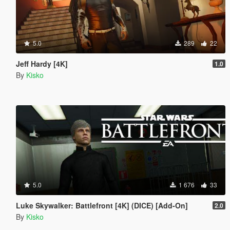
5.0
289
22
Jeff Hardy [4K]
1.0
By
Kisko
5.0
1 676
33
Luke Skywalker: Battlefront [4K] (DICE) [Add-On]
2.0
By
Kisko