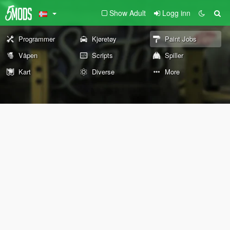
Show Adult
Logg inn
Programmer
Kjøretøy
Paint Jobs
Våpen
Scripts
Spiller
Kart
Diverse
More