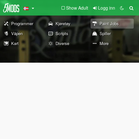
Show Adult
Logg inn
Programmer
Kjøretøy
Paint Jobs
Våpen
Scripts
Spiller
Kart
Diverse
More