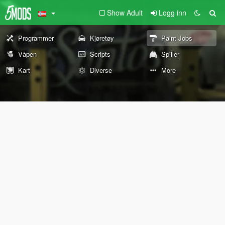
Show Adult
Logg inn
Programmer
Kjøretøy
Paint Jobs
Våpen
Scripts
Spiller
Kart
Diverse
More