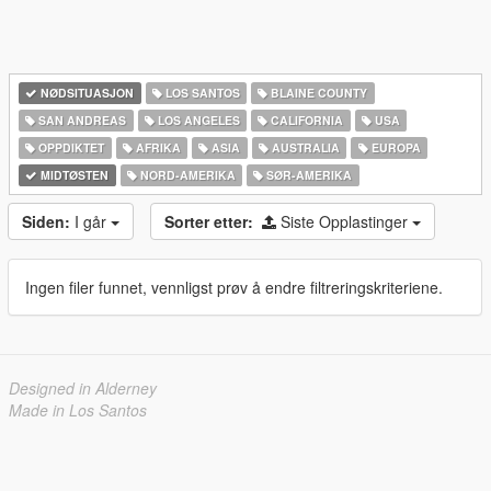
NØDSITUASJON
LOS SANTOS
BLAINE COUNTY
SAN ANDREAS
LOS ANGELES
CALIFORNIA
USA
OPPDIKTET
AFRIKA
ASIA
AUSTRALIA
EUROPA
MIDTØSTEN
NORD-AMERIKA‎
SØR-AMERIKA‎
Siden:
I går
Sorter etter:
Siste Opplastinger
Ingen filer funnet, vennligst prøv å endre filtreringskriteriene.
Designed in Alderney
Made in Los Santos