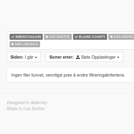
NØDSITUASJON
LOS SANTOS
BLAINE COUNTY
SAN ANDRE
SØR-AMERIKA‎
Siden:
I går
Sorter etter:
Siste Opplastinger
Ingen filer funnet, vennligst prøv å endre filtreringskriteriene.
Designed in Alderney
Made in Los Santos