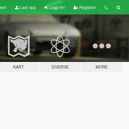
tent
Last opp
Logg inn
Registrer
KART
DIVERSE
MORE