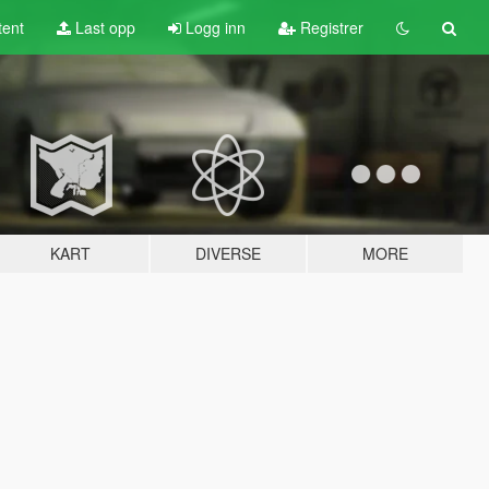
tent
Last opp
Logg inn
Registrer
KART
DIVERSE
MORE