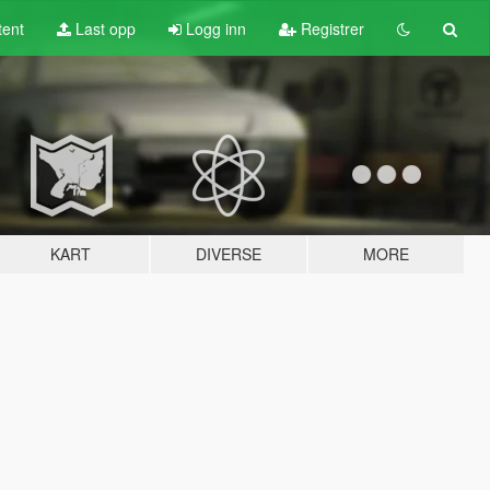
tent
Last opp
Logg inn
Registrer
KART
DIVERSE
MORE