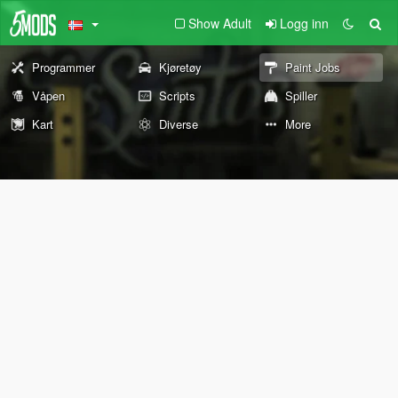
Show Adult
Logg inn
Programmer
Kjøretøy
Paint Jobs
Våpen
Scripts
Spiller
Kart
Diverse
More