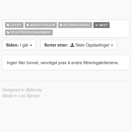
LIVERY
NØDSITUASJON
INTERNASJONAL
SKILT
REGISTRERINGSNUMMER
Siden:
I går
Sorter etter:
Siste Opplastinger
Ingen filer funnet, vennligst prøv å endre filtreringskriteriene.
Designed in Alderney
Made in Los Santos