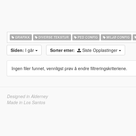
GRAFIKK
DIVERSE TEKSTUR
PED CONFIG
MILJØ CONFIG
Siden:
I går
Sorter etter:
Siste Opplastinger
Ingen filer funnet, vennligst prøv å endre filtreringskriteriene.
Designed in Alderney
Made in Los Santos