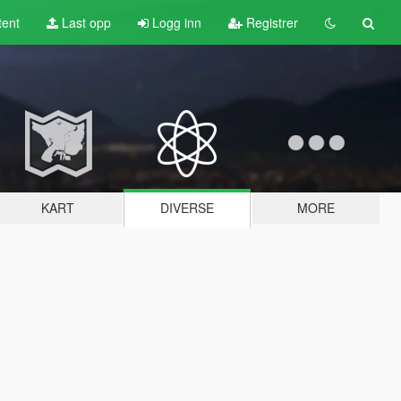
tent
Last opp
Logg inn
Registrer
KART
DIVERSE
MORE