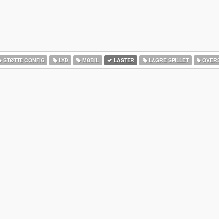
STØTTE CONFIG
LYD
MOBIL
LASTER
LAGRE SPILLET
OVERS