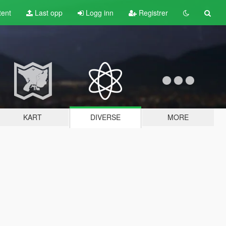
tent
Last opp
Logg inn
Registrer
KART
DIVERSE
MORE