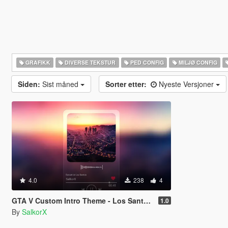
GRAFIKK
DIVERSE TEKSTUR
PED CONFIG
MILJØ CONFIG
Siden:
Sist måned
Sorter etter:
Nyeste Versjoner
4.0
238
4
GTA V Custom Intro Theme - Los Santos Sunset (Main Menu Music Replacement)
1.0
By
SalkorX