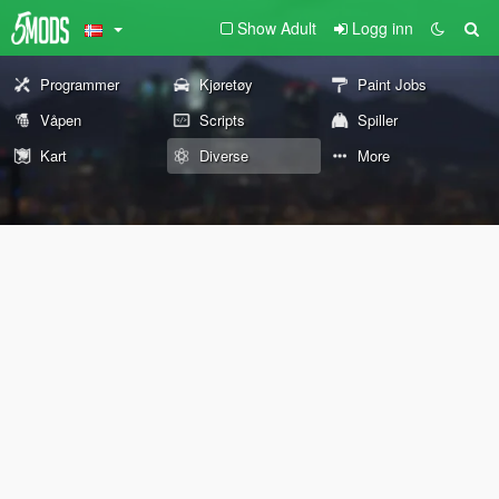
Show Adult
Logg inn
Programmer
Kjøretøy
Paint Jobs
Våpen
Scripts
Spiller
Kart
Diverse
More