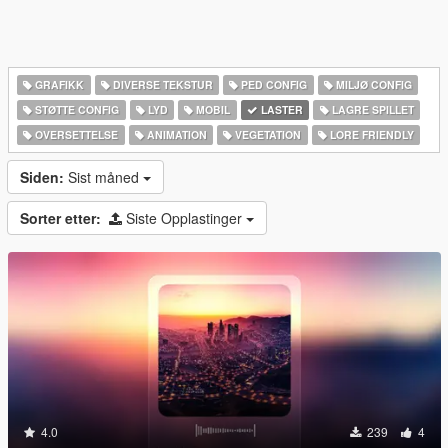
GRAFIKK
DIVERSE TEKSTUR
PED CONFIG
MILJØ CONFIG
STØTTE CONFIG
LYD
MOBIL
LASTER
LAGRE SPILLET
OVERSETTELSE
ANIMATION
VEGETATION
LORE FRIENDLY
Siden:
Sist måned
Sorter etter:
Siste Opplastinger
4.0
239
4