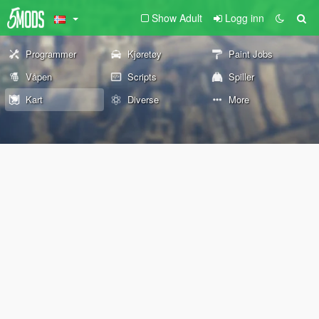
Show Adult
Logg inn
Programmer
Kjøretøy
Paint Jobs
Våpen
Scripts
Spiller
Kart
Diverse
More