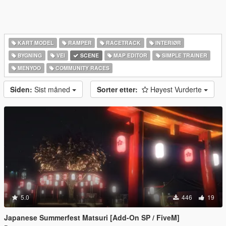
KART MODEL
RAMPER
RACETRACK
INTERIØR
BYGNING
VEI
SCENE
MAP EDITOR
SIMPLE TRAINER
MENYOO
COMMUNITY RACES
Siden:
Sist måned
Sorter etter:
Høyest Vurderte
5.0
446
19
Japanese Summerfest Matsuri [Add-On SP / FiveM]