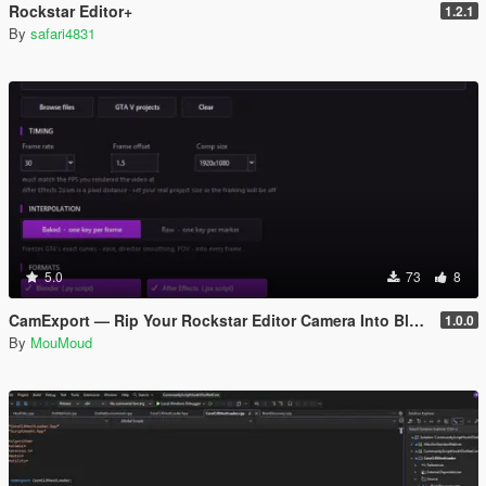
Rockstar Editor+
1.2.1
By
safari4831
5.0
73
8
CamExport — Rip Your Rockstar Editor Camera Into Blender & After Effects
1.0.0
By
MouMoud