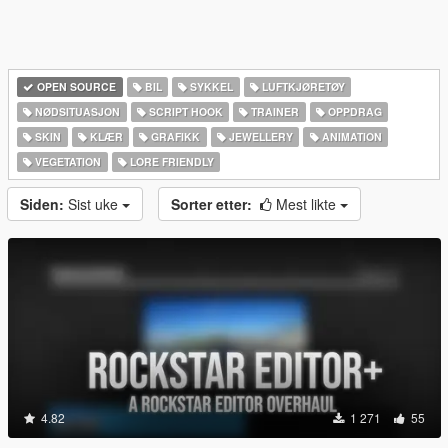
OPEN SOURCE
BIL
SYKKEL
LUFTKJØRETØY
NØDSITUASJON
SCRIPT HOOK
TRAINER
OPPDRAG
SKIN
KLÆR
GRAFIKK
JEWELLERY
ANIMATION
VEGETATION
LORE FRIENDLY
Siden:
Sist uke
Sorter etter:
Mest likte
4.82
1 271
55