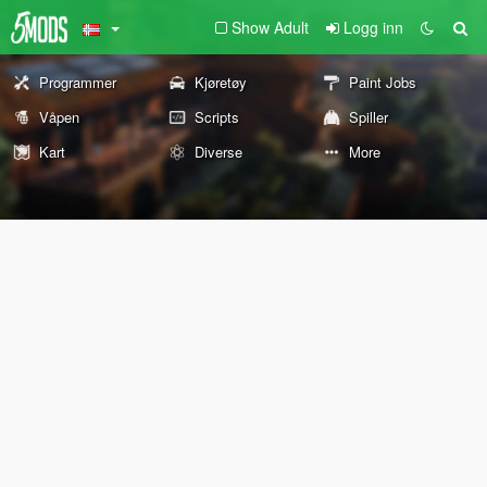
Show Adult
Logg inn
Programmer
Kjøretøy
Paint Jobs
Våpen
Scripts
Spiller
Kart
Diverse
More