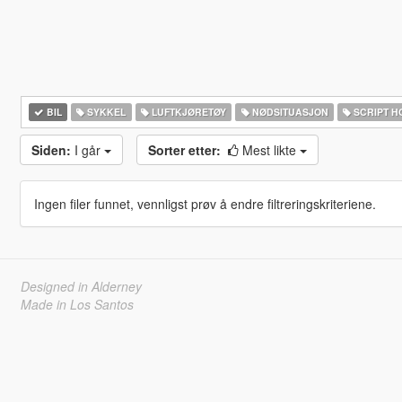
BIL
SYKKEL
LUFTKJØRETØY
NØDSITUASJON
SCRIPT H
Siden:
I går
Sorter etter:
Mest likte
Ingen filer funnet, vennligst prøv å endre filtreringskriteriene.
Designed in Alderney
Made in Los Santos