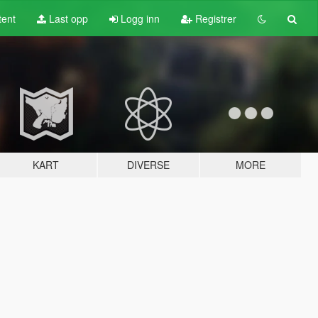
tent
Last opp
Logg inn
Registrer
KART
DIVERSE
MORE