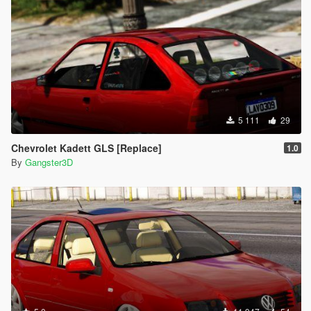
5 111
29
Chevrolet Kadett GLS [Replace]
1.0
By
Gangster3D