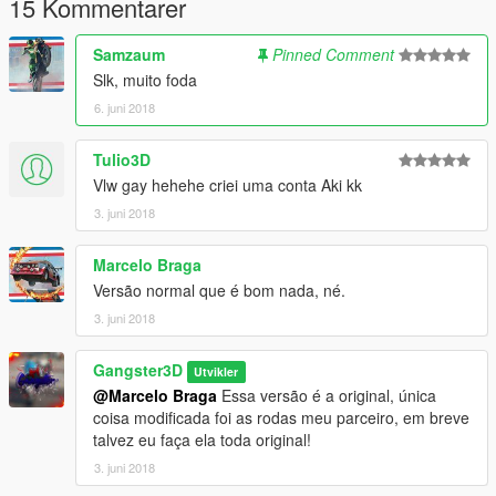
15 Kommentarer
Samzaum
Pinned Comment
Slk, muito foda
6. juni 2018
Tulio3D
Vlw gay hehehe criei uma conta Aki kk
3. juni 2018
Marcelo Braga
Versão normal que é bom nada, né.
3. juni 2018
Gangster3D
Utvikler
@Marcelo Braga
Essa versão é a original, única
coisa modificada foi as rodas meu parceiro, em breve
talvez eu faça ela toda original!
3. juni 2018