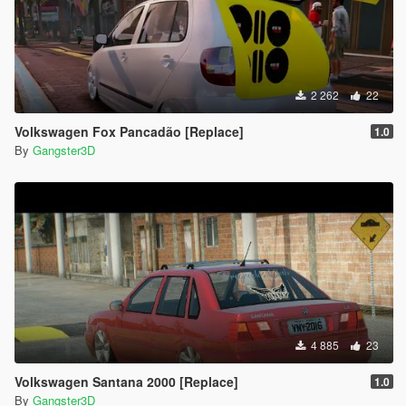
2 262
22
Volkswagen Fox Pancadão [Replace]
1.0
By
Gangster3D
4 885
23
Volkswagen Santana 2000 [Replace]
1.0
By
Gangster3D