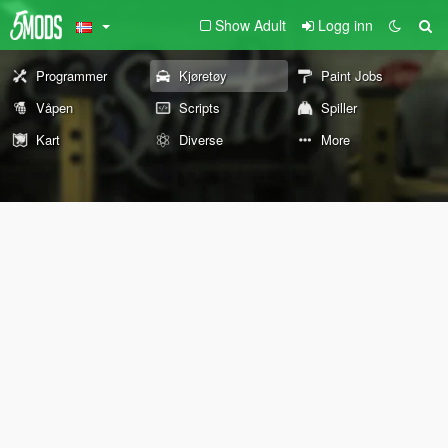
Show Adult
Logg inn
Programmer
Kjøretøy
Paint Jobs
Våpen
Scripts
Spiller
Kart
Diverse
More