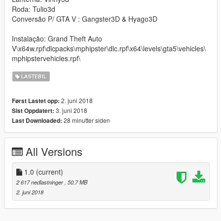
Roda: Tulio3d
Conversão P/ GTA V : Gangster3D & Hyago3D
Instalação: Grand Theft Auto
V\x64w.rpf\dlcpacks\mphipster\dlc.rpf\x64\levels\gta5\vehicles\
mphipstervehicles.rpf\
LASTEBIL
2. juni 2018
Først Lastet opp:
3. juni 2018
Sist Oppdatert:
28 minutter siden
Last Downloaded:
All Versions
1.0
(current)
2 617 nedlastninger
, 50,7 MB
2. juni 2018