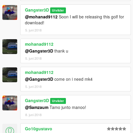
Gangster3D
Utvikler
@mohanad9112
Soon I will be releasing this golf for
download!
5. juni 2018
mohanad9112
@Gangster3D
thank u
5. juni 2018
mohanad9112
@Gangster3D
come on i need mk4
5. juni 2018
Gangster3D
Utvikler
@Samzaum
Tamo junto manoo!
8. juni 2018
Go10gustavo