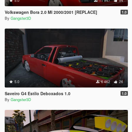
5.0
11 947
54
Volkswagen Bora 2.0 MI 2000/2001 [REPLACE]
1.0
By
Gangster3D
5.0
6 462
26
Saveiro G4 Estilo Deboxados 1.0
1.0
By
Gangster3D