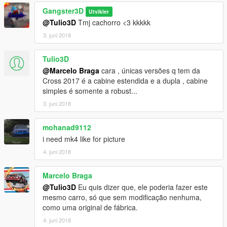
Gangster3D
Utvikler
@Tulio3D
Tmj cachorro <3 kkkkk
3. juni 2018
Tulio3D
@Marcelo Braga
cara , únicas versões q tem da
Cross 2017 é a cabine estendida e a dupla , cabine
simples é somente a robust...
3. juni 2018
mohanad9112
i need mk4 like for picture
4. juni 2018
Marcelo Braga
@Tulio3D
Eu quis dizer que, ele poderia fazer este
mesmo carro, só que sem modificação nenhuma,
como uma original de fábrica.
4. juni 2018