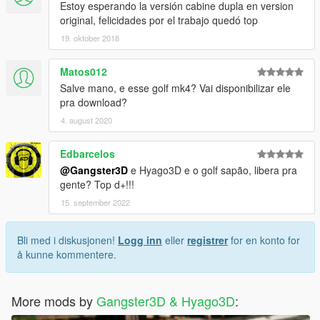
Estoy esperando la versión cabine dupla en version
original, felicidades por el trabajo quedó top
19. oktober 2018
Matos012
Salve mano, e esse golf mk4? Vai disponibilizar ele
pra download?
4. august 2020
Edbarcelos
@Gangster3D
e Hyago3D e o golf sapão, libera pra
gente? Top d+!!!
15. september 2022
Bli med i diskusjonen!
Logg inn
eller
registrer
for en konto for
å kunne kommentere.
More mods by
Gangster3D & Hyago3D
: