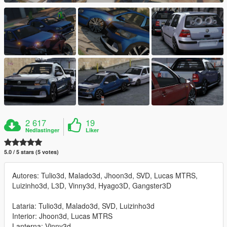
2 617
19
Nedlastinger
Liker
5.0 / 5 stars (5 votes)
Autores: Tulio3d, Malado3d, Jhoon3d, SVD, Lucas MTRS,
Luizinho3d, L3D, Vinny3d, Hyago3D, Gangster3D
Lataria: Tulio3d, Malado3d, SVD, Luizinho3d
Interior: Jhoon3d, Lucas MTRS
Lanterna: Vinny3d