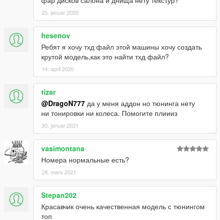
фар дисков салона и днища нету текстур?
25. januar 2020
hesenov
Ребят я хочу тхд файл этой машины хочу создать
крутой модель,как это найти тхд файл?
14. april 2020
tizar
@DragoN777
да у меня аддон но тюнинга нету
ни тонировки ни колеса. Помогите плиииз
30. januar 2021
vasimontana
Номера нормальные есть?
28. mars 2021
Stepan202
Красавчик очень качественная модель с тюнингом
топ