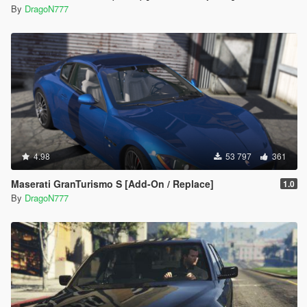
By
DragoN777
4.98
53 797
361
Maserati GranTurismo S [Add-On / Replace]
1.0
By
DragoN777