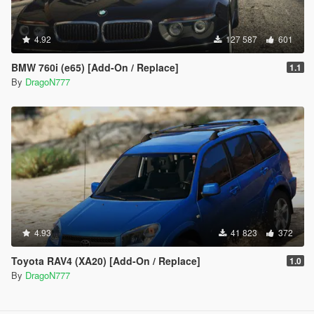
4.92
127 587
601
BMW 760i (e65) [Add-On / Replace]
1.1
By
DragoN777
4.93
41 823
372
Toyota RAV4 (XA20) [Add-On / Replace]
1.0
By
DragoN777