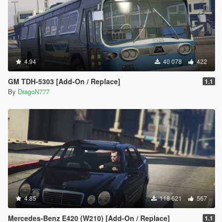
4.94
40 078
422
GM TDH-5303 [Add-On / Replace]
1.1
By
DragoN777
4.85
118 621
567
Mercedes-Benz E420 (W210) [Add-On / Replace]
1.1