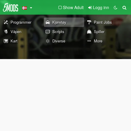
Show Adult
Logg inn
Programmer
Kjøretøy
Paint Jobs
Våpen
Scripts
Spiller
Kart
Diverse
More