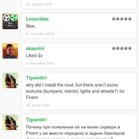
30. oktober 2019
Leopoldas
Nice.
2. november 2019
akapohii
Liked 👍
4. desember 2019
Tigran001
why did I install the mod, but there aren’t some
textures (bumpers, interior, lights and wheels?) for
Fivem
25. januar 2020
Tigran001
Почему при появлении её на моем сервере в
Fivem у её вместо передних и задних бамперов