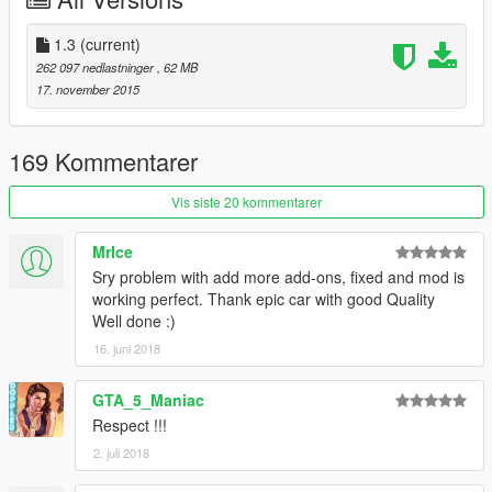
thanks to
darewnoo
)
Fixed incorrect display of broken glass / Исправлено
некорректное отображение разбитых стекл
1.3
(current)
Minor fixes / Мелкие исправления.
262 097 nedlastninger
, 62 MB
17. november 2015
Changes in version 1.3: / Изменения в версии 1.3:
Added Low-poly Lods( for optimization purposes) /
169 Kommentarer
Добавлены Low-poly лоды( в целях оптимизации);
Vis siste 20 kommentarer
MrIce
Sry problem with add more add-ons, fixed and mod is
working perfect. Thank epic car with good Quality
Well done :)
16. juni 2018
GTA_5_Maniac
Respect !!!
2. juli 2018