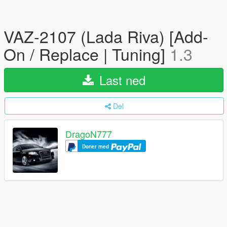
VAZ-2107 (Lada Riva) [Add-
On / Replace | Tuning]
1.3
Last ned
Del
DragoN777
Doner med