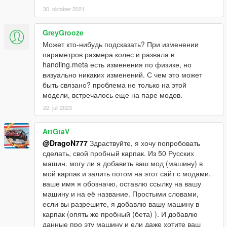
30. oktober 2021
GreyGrooze
Может кто-нибудь подсказать? При изменении
параметров размера колес и развала в
handling.meta есть изменения по физике, но
визуально никаких изменений. С чем это может
быть связано? проблема не только на этой
модели, встречалось еще на паре модов.
22. juli 2023
ArtGtaV
@DragoN777
Здраствуйте, я хочу попробовать
сделать, свой пробный карпак. Из 50 Русских
машин. могу ли я добавить ваш мод (машину) в
мой карпак и залить потом на этот сайт с модами.
ваше имя я обозначю, оставлю ссылку на вашу
машину и на её название. Простыми словами,
если вы разрешите, я добавлю вашу машину в
карпак (опять же пробный (бета) ). И добавлю
данные про эту машину и ели даже хотите ваш