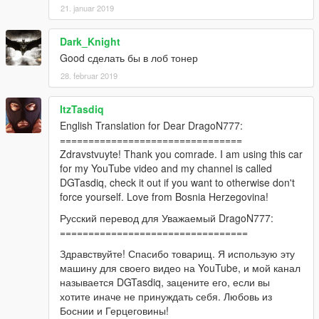
21. januar 2019
Dark_Knight
Good сделать бы в лоб тонер
28. februar 2019
ItzTasdiq
English Translation for Dear DragoN777:
================================
Zdravstvuyte! Thank you comrade. I am using this car
for my YouTube video and my channel is called
DGTasdiq, check it out if you want to otherwise don't
force yourself. Love from Bosnia Herzegovina!
Русский перевод для Уважаемый DragoN777:
=================================
Здравствуйте! Спасибо товарищ. Я использую эту
машину для своего видео на YouTube, и мой канал
называется DGTasdiq, зацените его, если вы
хотите иначе не принуждать себя. Любовь из
Боснии и Герцеговины!