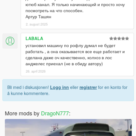
ютюб канал. Я только начинающий и просто хочу
посмотреть на что способен.
Артур Ташян
2. august 2025
LABALA
установил машину по рофлу думал не будет
работать , а она оказывается все еще работает и
сделана даже оч качественно, колхоз в лос
анджелес приехал (не в обиду автору)
26. april 2026
Bli med i diskusjonen!
Logg inn
eller
registrer
for en konto for
å kunne kommentere.
More mods by
DragoN777
: