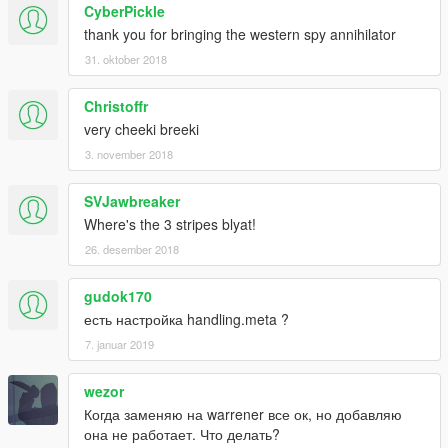
CyberPickle
thank you for bringing the western spy annihilator
31. oktober 2018
Christoffr
very cheeki breeki
3. november 2018
SVJawbreaker
Where's the 3 stripes blyat!
26. desember 2018
gudok170
есть настройка handling.meta ?
7. januar 2019
wezor
Когда заменяю на warrener все ок, но добавляю
она не работает. Что делать?