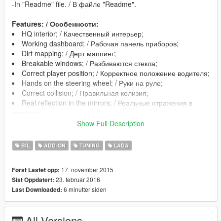
-In "Readme" file. / В файле "Readme".
Features: / Особенности:
HQ interior; / Качественный интерьер;
Working dashboard; / Рабочая панель приборов;
Dirt mapping; / Дерт маппинг;
Breakable windows; / Разбиваются стекла;
Correct player position; / Корректное положение водителя;
Hands on the steering wheel; / Руки на руле;
Correct collision; / Правильная колизия;
Real reflection in the mirrors; / Реальные отражения в
зеркалах;
Tuning / Имеется тюнинг
Show Full Description
BIL
ADD-ON
TUNING
LADA
Changes in version 1.1: / Изменения в версии 1.1:
Fixed rear lights / Исправлена работа задней оптики
17. november 2015
Først Lastet opp:
23. februar 2016
Sist Oppdatert:
6 minutter siden
Last Downloaded:
Changes in version 1.2: / Изменения в версии 1.2:
Fixed the missing of tuning in the Add-on version /
Исправлено отсутствие тюнинга в Адд-он версии(special
All Versions