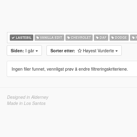
LASTEBIL
VANILLA EDIT
CHEVROLET
DAF
DODGE
Siden:
I går
Sorter etter:
Høyest Vurderte
Ingen filer funnet, vennligst prøv å endre filtreringskriteriene.
Designed in Alderney
Made in Los Santos