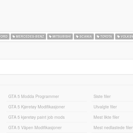
FORD
MERCEDES-BENZ
MITSUBISHI
SCANIA
TOYOTA
VOLKS
GTA 5 Modda Programmer
Siste filer
GTA 5 Kjøretøy Modifikasjoner
Utvalgte filer
GTA 5 kjøretøy paint job mods
Mest likte filer
GTA 5 Våpen Modifikasjoner
Mest nedlastede filer