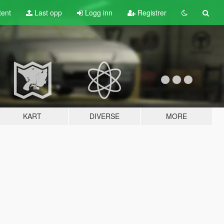
tent
Last opp
Logg inn
Registrer
KART
DIVERSE
MORE