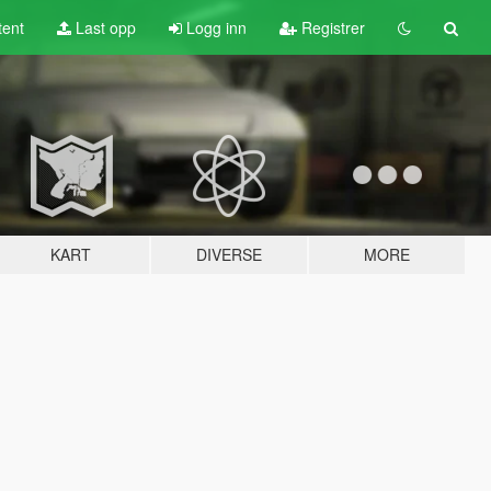
tent
Last opp
Logg inn
Registrer
KART
DIVERSE
MORE