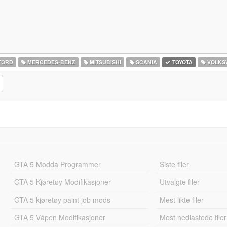
FORD
MERCEDES-BENZ
MITSUBISHI
SCANIA
TOYOTA
VOLKS
GTA 5 Modda Programmer
Siste filer
GTA 5 Kjøretøy Modifikasjoner
Utvalgte filer
GTA 5 kjøretøy paint job mods
Mest likte filer
GTA 5 Våpen Modifikasjoner
Mest nedlastede filer