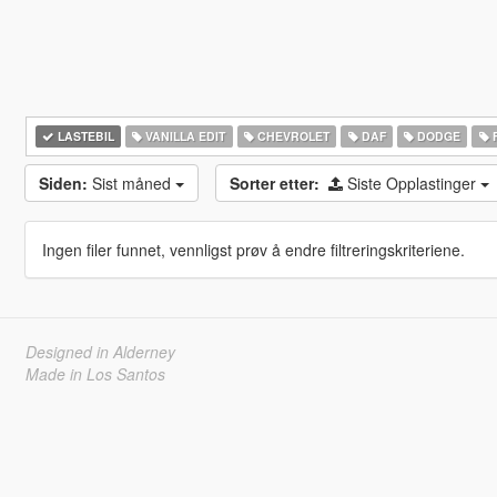
LASTEBIL
VANILLA EDIT
CHEVROLET
DAF
DODGE
Siden:
Sist måned
Sorter etter:
Siste Opplastinger
Ingen filer funnet, vennligst prøv å endre filtreringskriteriene.
Designed in Alderney
Made in Los Santos