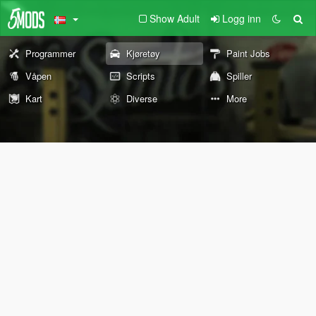
Show Adult
Logg inn
Programmer
Kjøretøy
Paint Jobs
Våpen
Scripts
Spiller
Kart
Diverse
More