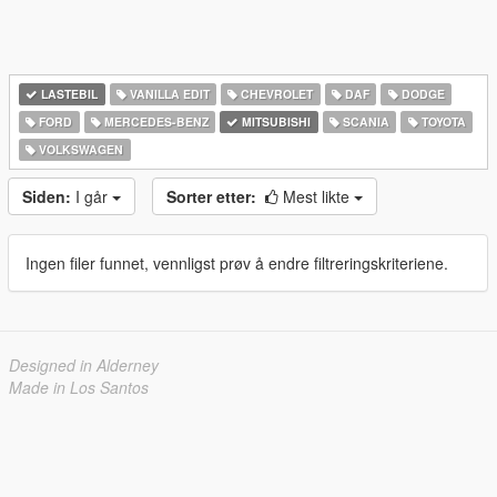
LASTEBIL
VANILLA EDIT
CHEVROLET
DAF
DODGE
FORD
MERCEDES-BENZ
MITSUBISHI
SCANIA
TOYOTA
VOLKSWAGEN
Siden:
I går
Sorter etter:
Mest likte
Ingen filer funnet, vennligst prøv å endre filtreringskriteriene.
Designed in Alderney
Made in Los Santos