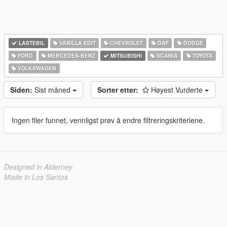
LASTEBIL
VANILLA EDIT
CHEVROLET
DAF
DODGE
FORD
MERCEDES-BENZ
MITSUBISHI
SCANIA
TOYOTA
VOLKSWAGEN
Siden:
Sist måned
Sorter etter:
Høyest Vurderte
Ingen filer funnet, vennligst prøv å endre filtreringskriteriene.
Designed in Alderney
Made in Los Santos