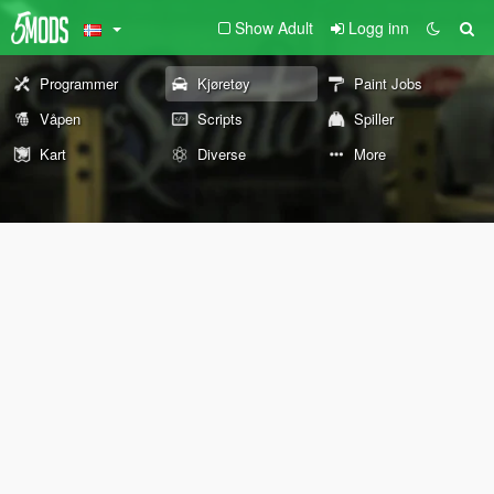
Show Adult
Logg inn
Programmer
Kjøretøy
Paint Jobs
Våpen
Scripts
Spiller
Kart
Diverse
More