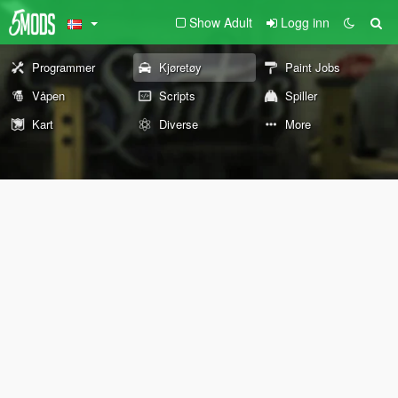
Show Adult
Logg inn
Programmer
Kjøretøy
Paint Jobs
Våpen
Scripts
Spiller
Kart
Diverse
More