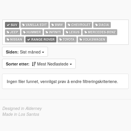
SUV
VANILLA EDIT
BMW
CHEVROLET
DACIA
JEEP
HUMMER
INFINITI
LEXUS
MERCEDES-BENZ
NISSAN
RANGE ROVER
TOYOTA
VOLKSWAGEN
Siden:
Sist måned
Sorter etter:
Mest Nedlastede
Ingen filer funnet, vennligst prøv å endre filtreringskriteriene.
Designed in Alderney
Made in Los Santos