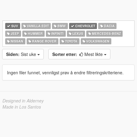
SUV
VANILLA EDIT
BMW
CHEVROLET
DACIA
JEEP
HUMMER
INFINITI
LEXUS
MERCEDES-BENZ
NISSAN
RANGE ROVER
TOYOTA
VOLKSWAGEN
Siden:
Sist uke
Sorter etter:
Mest likte
Ingen filer funnet, vennligst prøv å endre filtreringskriteriene.
Designed in Alderney
Made in Los Santos