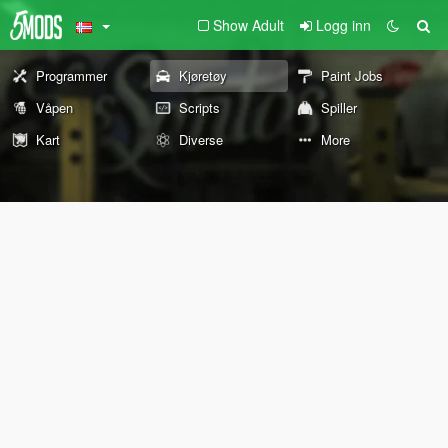
Show Adult
Logg inn
Programmer
Kjøretøy
Paint Jobs
Våpen
Scripts
Spiller
Kart
Diverse
More