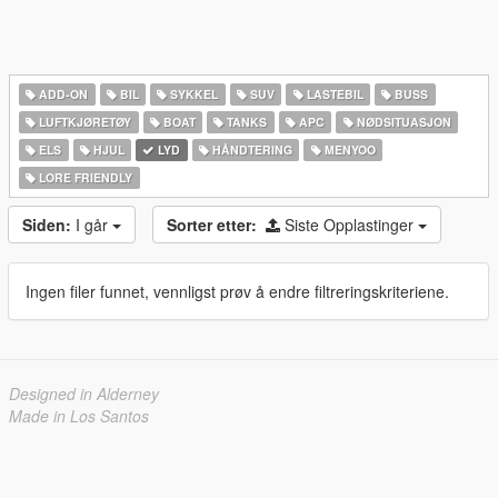
ADD-ON
BIL
SYKKEL
SUV
LASTEBIL
BUSS
LUFTKJØRETØY
BOAT
TANKS
APC
NØDSITUASJON
ELS
HJUL
LYD
HÅNDTERING
MENYOO
LORE FRIENDLY
Siden:
I går
Sorter etter:
Siste Opplastinger
Ingen filer funnet, vennligst prøv å endre filtreringskriteriene.
Designed in Alderney
Made in Los Santos