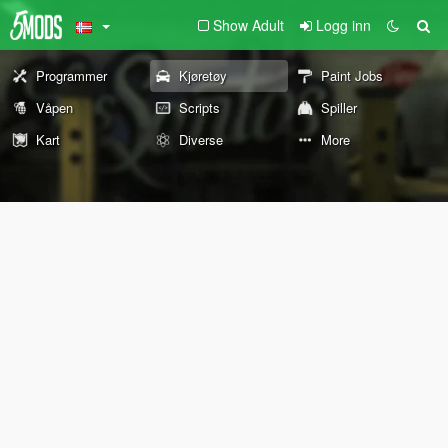
Show Adult
Logg inn
Programmer
Kjøretøy
Paint Jobs
Våpen
Scripts
Spiller
Kart
Diverse
More