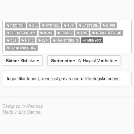
ADD-ON
BIL
SYKKEL
SUV
LASTEBIL
BUSS
LUFTKJØRETØY
BOAT
TANKS
APC
NØDSITUASJON
ELS
HJUL
LYD
HÅNDTERING
MENYOO
LORE FRIENDLY
Siden:
Sist uke
Sorter etter:
Høyest Vurderte
Ingen filer funnet, vennligst prøv å endre filtreringskriteriene.
Designed in Alderney
Made in Los Santos