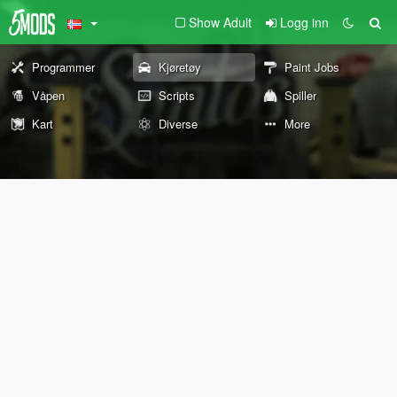
Show Adult
Logg inn
Programmer
Kjøretøy
Paint Jobs
Våpen
Scripts
Spiller
Kart
Diverse
More