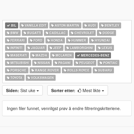
BIL
VANILLA EDIT
ASTON MARTIN
AUDI
BENTLEY
BMW
BUGATTI
CADILLAC
CHEVROLET
DODGE
FERRARI
FORD
HONDA
HUMMER
HYUNDAI
INFINITI
JAGUAR
JEEP
LAMBORGHINI
LEXUS
MASERATI
MAZDA
MCLAREN
MERCEDES-BENZ
MITSUBISHI
NISSAN
PAGANI
PEUGEOT
PONTIAC
PORSCHE
RANGE ROVER
ROLLS ROYCE
SUBARU
TOYOTA
VOLKSWAGEN
Siden:
Sist uke
Sorter etter:
Mest likte
Ingen filer funnet, vennligst prøv å endre filtreringskriteriene.