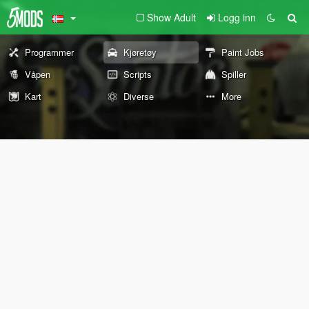
Show Adult
Logg inn
Programmer
Kjøretøy
Paint Jobs
Våpen
Scripts
Spiller
Kart
Diverse
More