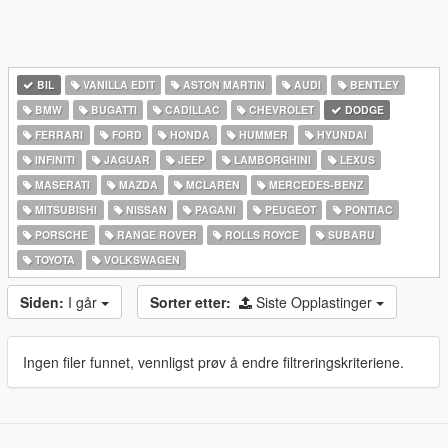
BIL
VANILLA EDIT
ASTON MARTIN
AUDI
BENTLEY
BMW
BUGATTI
CADILLAC
CHEVROLET
DODGE
FERRARI
FORD
HONDA
HUMMER
HYUNDAI
INFINITI
JAGUAR
JEEP
LAMBORGHINI
LEXUS
MASERATI
MAZDA
MCLAREN
MERCEDES-BENZ
MITSUBISHI
NISSAN
PAGANI
PEUGEOT
PONTIAC
PORSCHE
RANGE ROVER
ROLLS ROYCE
SUBARU
TOYOTA
VOLKSWAGEN
Siden:
I går
Sorter etter:
Siste Opplastinger
Ingen filer funnet, vennligst prøv å endre filtreringskriteriene.