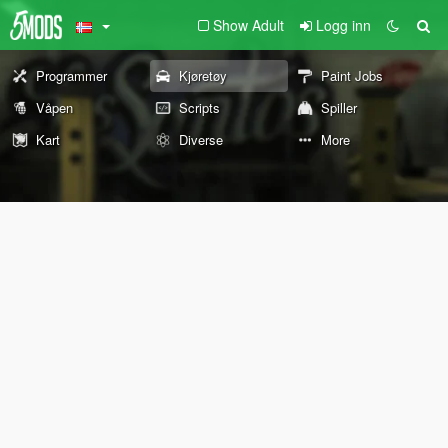
Show Adult
Logg inn
Programmer
Kjøretøy
Paint Jobs
Våpen
Scripts
Spiller
Kart
Diverse
More