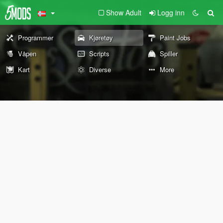
Show Adult
Logg inn
Programmer
Kjøretøy
Paint Jobs
Våpen
Scripts
Spiller
Kart
Diverse
More