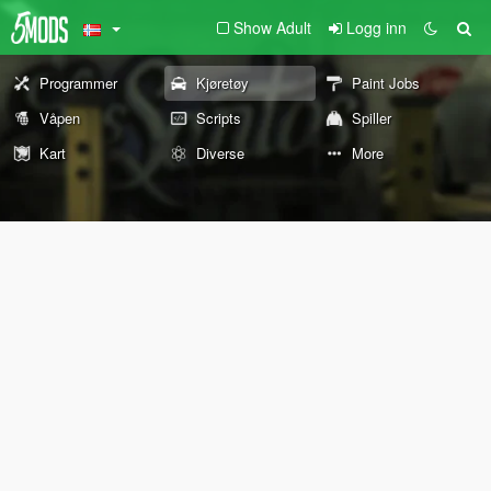
Show Adult
Logg inn
Programmer
Kjøretøy
Paint Jobs
Våpen
Scripts
Spiller
Kart
Diverse
More