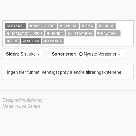
SYKKEL
VANILLA EDIT
APRILIA
BMW
DUCATI
HARLEY DAVIDSON
HONDA
HUSQVARNA
KAWASAKI
KTM
SUZUKI
YAMAHA
Siden:
Sist uke
Sorter etter:
Nyeste Versjoner
Ingen filer funnet, vennligst prøv å endre filtreringskriteriene.
Designed in Alderney
Made in Los Santos