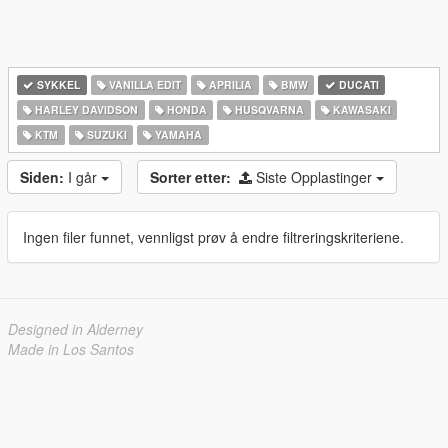
SYKKEL
VANILLA EDIT
APRILIA
BMW
DUCATI
HARLEY DAVIDSON
HONDA
HUSQVARNA
KAWASAKI
KTM
SUZUKI
YAMAHA
Siden:
I går
Sorter etter:
Siste Opplastinger
Ingen filer funnet, vennligst prøv å endre filtreringskriteriene.
Designed in Alderney
Made in Los Santos