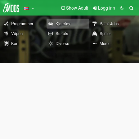
Show Adult
Logg inn
Programmer
Kjøretøy
Paint Jobs
Våpen
Scripts
Spiller
Kart
Diverse
More