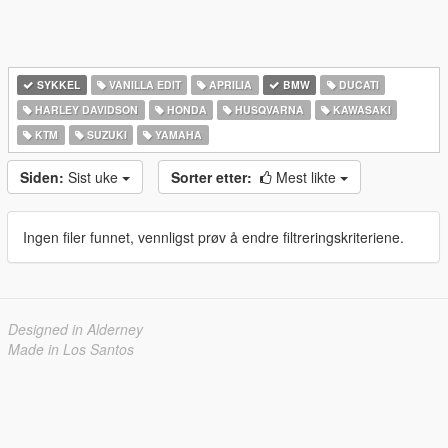
SYKKEL
VANILLA EDIT
APRILIA
BMW
DUCATI
HARLEY DAVIDSON
HONDA
HUSQVARNA
KAWASAKI
KTM
SUZUKI
YAMAHA
Siden:
Sist uke
Sorter etter:
Mest likte
Ingen filer funnet, vennligst prøv å endre filtreringskriteriene.
Designed in Alderney
Made in Los Santos