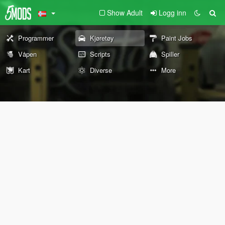
Show Adult
Logg inn
Programmer
Kjøretøy
Paint Jobs
Våpen
Scripts
Spiller
Kart
Diverse
More