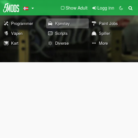
Show Adult
Logg inn
Programmer
Kjøretøy
Paint Jobs
Våpen
Scripts
Spiller
Kart
Diverse
More