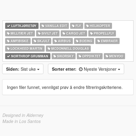
LUFTKJØRETØY
VANILLA EDIT
FLY
HELIKOPTER
MILLITÆR JET
SIVILT JET
CARGO JET
PROPELLFLY
AMFIBISKE
SKJULT
AIRBUS
BOEING
EMBRAER
LOCKHEED MARTIN
MCDONNELL DOUGLAS
NORTHROP GRUMMAN
SIKORSKY
OPPDIKTET
MENYOO
Siden:
Sist uke
Sorter etter:
Nyeste Versjoner
Ingen filer funnet, vennligst prøv å endre filtreringskriteriene.
Designed in Alderney
Made in Los Santos