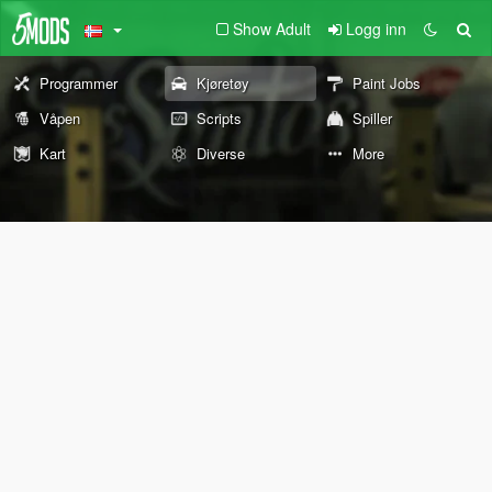
Show Adult
Logg inn
Programmer
Kjøretøy
Paint Jobs
Våpen
Scripts
Spiller
Kart
Diverse
More