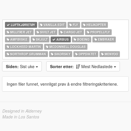
LUFTKJØRETØY
VANILLA EDIT
FLY
HELIKOPTER
MILLITÆR JET
SIVILT JET
CARGO JET
PROPELLFLY
AMFIBISKE
SKJULT
AIRBUS
BOEING
EMBRAER
LOCKHEED MARTIN
MCDONNELL DOUGLAS
NORTHROP GRUMMAN
SIKORSKY
OPPDIKTET
MENYOO
Siden:
Sist uke
Sorter etter:
Mest Nedlastede
Ingen filer funnet, vennligst prøv å endre filtreringskriteriene.
Designed in Alderney
Made in Los Santos