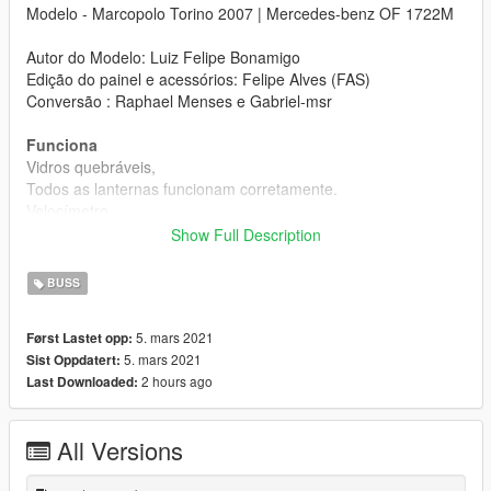
Modelo - Marcopolo Torino 2007 | Mercedes-benz OF 1722M
Autor do Modelo: Luiz Felipe Bonamigo
Edição do painel e acessórios: Felipe Alves (FAS)
Conversão : Raphael Menses e Gabriel-msr
Funciona
Vidros quebráveis,
Todos as lanternas funcionam corretamente.
Velocímetro.
As portas do meio
Show Full Description
etc.
Instrução de instalação dentro do arquivo.
BUSS
Encontrou problemas? Avise!
Divirta-se!!..
5. mars 2021
Først Lastet opp:
5. mars 2021
Sist Oppdatert:
Features
2 hours ago
Last Downloaded:
-Dials work.
-Breakable glasses
-All headlights works
All Versions
-Middle doors works
etc