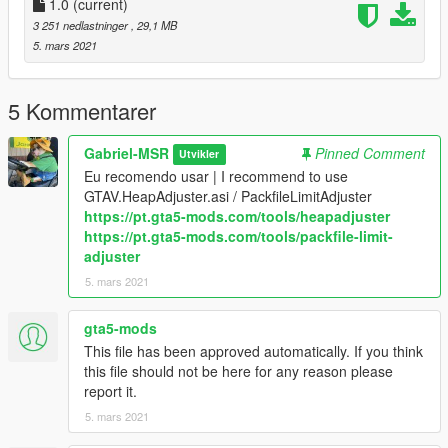
*Installation instruction inside the file.
1.0
(current)
* Found problems? Warn me!
3 251 nedlastninger
, 29,1 MB
Enjoy!
5. mars 2021
Eu recomendo usar |I recommend to use
GTAV.HeapAdjuster.asi / PackfileLimitAdjuster
5 Kommentarer
https://pt.gta5-mods.com/tools/heapadjuster
https://pt.gta5-mods.com/tools/packfile-limit-adjuster
Gabriel-MSR
Pinned Comment
Utvikler
Eu recomendo usar | I recommend to use
GTAV.HeapAdjuster.asi / PackfileLimitAdjuster
https://pt.gta5-mods.com/tools/heapadjuster
https://pt.gta5-mods.com/tools/packfile-limit-
adjuster
5. mars 2021
gta5-mods
This file has been approved automatically. If you think
this file should not be here for any reason please
report it.
5. mars 2021