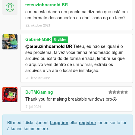
teteuzinhoarnold BR
o meu esta dando um problema dizendo que está em
um formato desconhecido ou danificado oq eu faço?
22. oktober 2021
Gabriel-MSR
Utvikler
@teteuzinhoarnold BR
Teteu, eu não sei qual é o
seu problema, talvez você tenha renomeado algum
arquivo ou extraído de forma errada, lembre-se que
o arquivo vem dentro de um winrar, extraia os
arquivos e vá até o local de instalação.
20. februar 2022
DJTMGaming
Thank you for making breakable windows bro😭
7. juli 2024
Bli med i diskusjonen!
Logg inn
eller
registrer
for en konto for
å kunne kommentere.