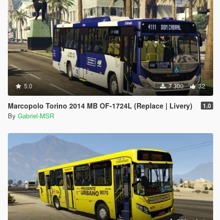
5.0
7 300
32
Marcopolo Torino 2014 MB OF-1724L (Replace | Livery)
1.0
By
Gabriel-MSR