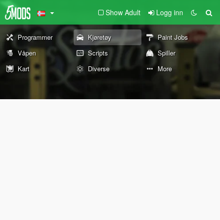
Show Adult
Logg inn
Programmer
Kjøretøy
Paint Jobs
Våpen
Scripts
Spiller
Kart
Diverse
More