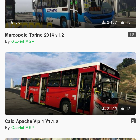
5.0
2 157
13
Marcopolo Torino 2014 v1.2
1.2
By
Gabriel-MSR
2 455
12
Caio Apache Vip 4 V1.1.0
2
By
Gabriel-MSR