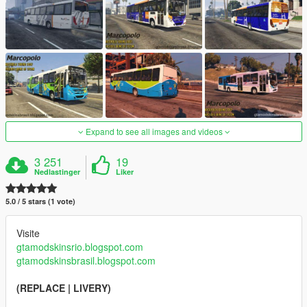
Expand to see all images and videos
3 251
19
Nedlastinger
Liker
5.0 / 5 stars (1 vote)
Visite
gtamodskinsrio.blogspot.com
gtamodskinsbrasil.blogspot.com
(REPLACE | LIVERY)