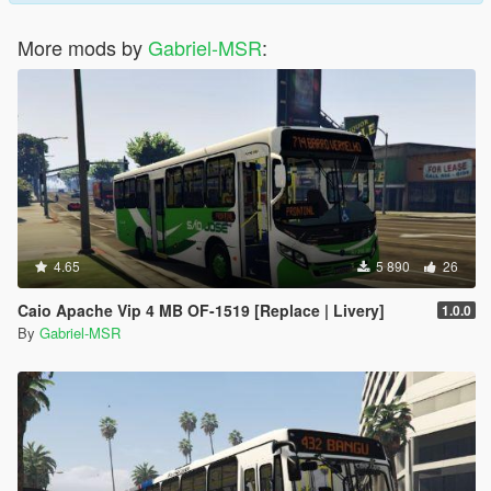
More mods by
Gabriel-MSR
:
4.65
5 890
26
Caio Apache Vip 4 MB OF-1519 [Replace | Livery]
1.0.0
By
Gabriel-MSR