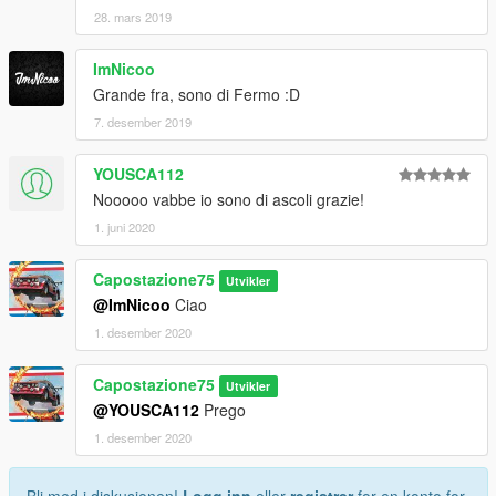
28. mars 2019
ImNicoo
Grande fra, sono di Fermo :D
7. desember 2019
YOUSCA112
Nooooo vabbe io sono di ascoli grazie!
1. juni 2020
Capostazione75
Utvikler
@ImNicoo
Ciao
1. desember 2020
Capostazione75
Utvikler
@YOUSCA112
Prego
1. desember 2020