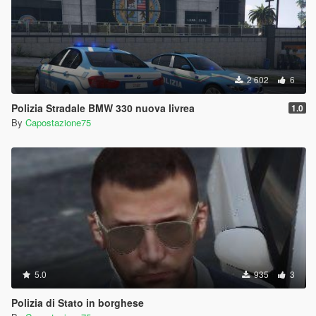
2 602
6
Polizia Stradale BMW 330 nuova livrea
1.0
By
Capostazione75
5.0
935
3
Polizia di Stato in borghese