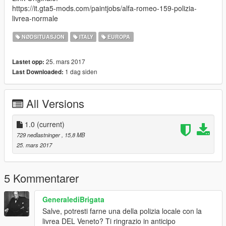
https://it.gta5-mods.com/paintjobs/alfa-romeo-159-polizia-
livrea-normale
NØDSITUASJON
ITALY
EUROPA
25. mars 2017
Lastet opp:
1 dag siden
Last Downloaded:
All Versions
1.0
(current)
729 nedlastninger
, 15,8 MB
25. mars 2017
5 Kommentarer
GeneralediBrigata
Salve, potresti farne una della polizia locale con la
livrea DEL Veneto? Ti ringrazio in anticipo