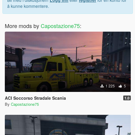
Bli med i diskusjonen!
Logg inn
eller
registrer
for en konto for
å kunne kommentere.
More mods by
Capostazione75
:
1 225
5
ACI Soccorso Stradale Scania
1.0
By
Capostazione75