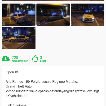
729
3
Nedlastinger
Liker
Open IV
Alfa Romeo 159 Polizia Locale Regione Marche:
Grand Theft Auto
V\mods\update\x64\dlcpacks\patchday4ng\dlc.rpf\x64\levels\gt
a5\vehicles.rpf
Link Originale: