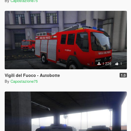
By
Capostazione75
1 226
1
Vigili del Fuoco - Autobotte
1.0
By
Capostazione75