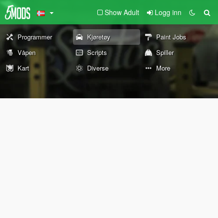
Show Adult
Logg inn
Programmer
Kjøretøy
Paint Jobs
Våpen
Scripts
Spiller
Kart
Diverse
More