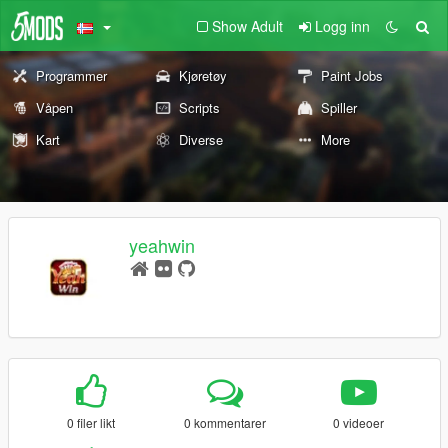
Show Adult
Logg inn
Programmer
Kjøretøy
Paint Jobs
Våpen
Scripts
Spiller
Kart
Diverse
More
yeahwin
0 filer likt
0 kommentarer
0 videoer