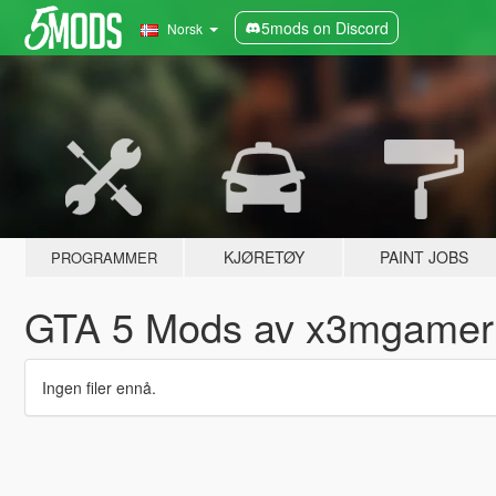
5mods on Discord
Norsk
KJØRETØY
PAINT JOBS
PROGRAMMER
GTA 5 Mods av x3mgamer
Ingen filer ennå.