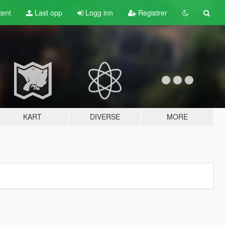
tent
Last opp
Logg inn
Registrer
KART
DIVERSE
MORE