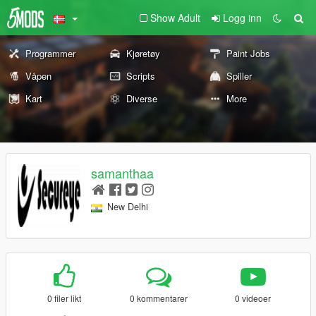
Show Adult
Logg inn
Programmer
Kjøretøy
Paint Jobs
Våpen
Scripts
Spiller
Kart
Diverse
More
samanthaa
New Delhi
0 filer likt
0 kommentarer
0 videoer