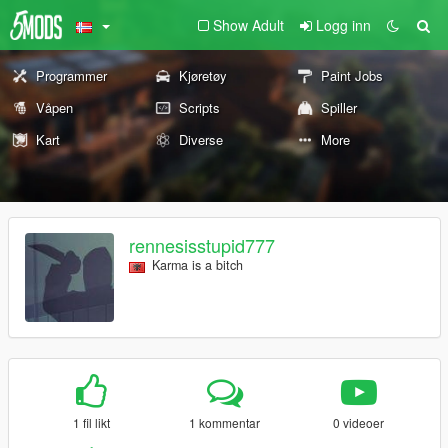
Show Adult
Logg inn
Programmer
Kjøretøy
Paint Jobs
Våpen
Scripts
Spiller
Kart
Diverse
More
rennesisstupid777
Karma is a bitch
1 fil likt
1 kommentar
0 videoer