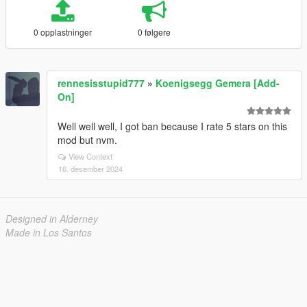
0 opplastninger
0 følgere
rennesisstupid777
»
Koenigsegg Gemera [Add-
On]
Well well well, I got ban because I rate 5 stars on this
mod but nvm.
View Context
16. desember 2024
Designed in Alderney
Made in Los Santos