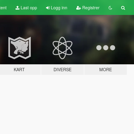
tent
Last opp
Logg inn
Registrer
KART
DIVERSE
MORE