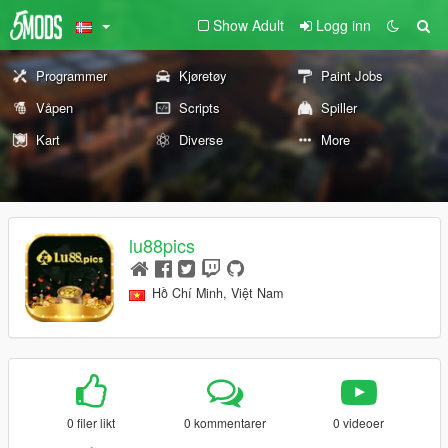
Show Adult
Logg inn
Programmer
Kjøretøy
Paint Jobs
Våpen
Scripts
Spiller
Kart
Diverse
More
lu88pics
Hồ Chí Minh, Việt Nam
0 filer likt
0 kommentarer
0 videoer