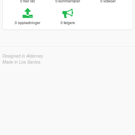
0 filer likt
0 kommentarer
0 videoer
0 opplastninger
0 følgere
Designed in Alderney
Made in Los Santos