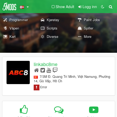
Show Adult
Logg inn
Programmer
Kjøretøy
Paint Jobs
Våpen
Scripts
Spiller
Kart
Diverse
More
linkabc8me
7/3M Đ. Quang Trí Minh, Việt Namung, Phường
14, Gò Vấp, Hồ Ch