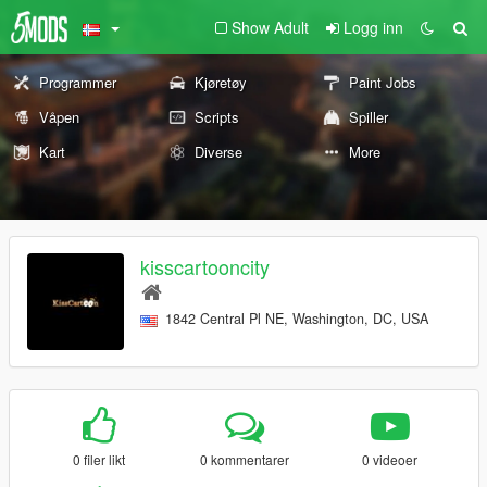
Show Adult
Logg inn
Programmer
Kjøretøy
Paint Jobs
Våpen
Scripts
Spiller
Kart
Diverse
More
kisscartooncity
1842 Central Pl NE, Washington, DC, USA
0 filer likt
0 kommentarer
0 videoer