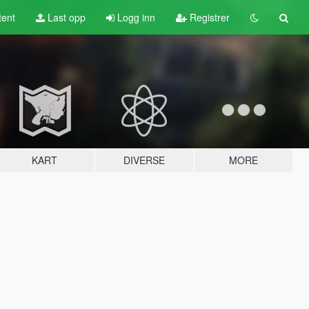
tent
Last opp
Logg inn
Registrer
KART
DIVERSE
MORE