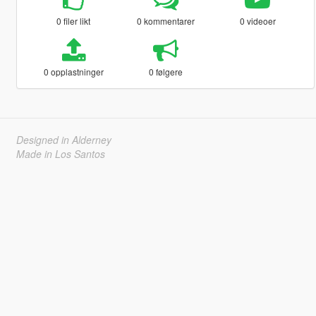
0 filer likt
0 kommentarer
0 videoer
0 opplastninger
0 følgere
Designed in Alderney
Made in Los Santos