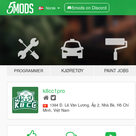
5mods on Discord
Norsk
KJØRETØY
PAINT JOBS
PROGRAMMER
k8cc1pro
1394 Đ. Lê Văn Lương, Ấp 2, Nhà Bè, Hồ Chí
Minh, Việt Nam