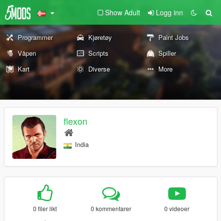
Show Adult
Logg inn
Programmer
Kjøretøy
Paint Jobs
Våpen
Scripts
Spiller
Kart
Diverse
More
flexon
India
0 filer likt
0 kommentarer
0 videoer