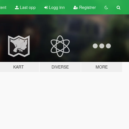
tent
Last opp
Logg inn
Registrer
KART
DIVERSE
MORE