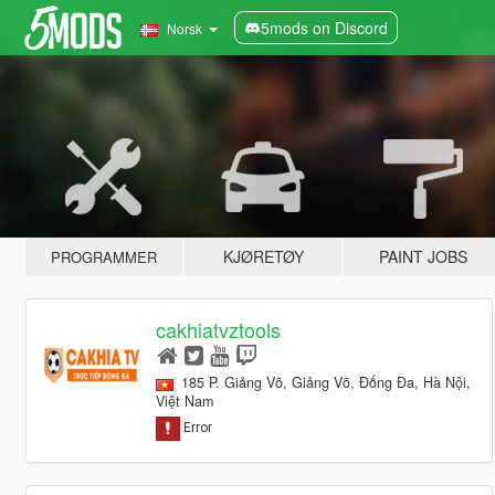
5mods on Discord
Norsk
KJØRETØY
PAINT JOBS
PROGRAMMER
cakhiatvztools
185 P. Giảng Võ, Giảng Võ, Đống Đa, Hà Nội,
Việt Nam