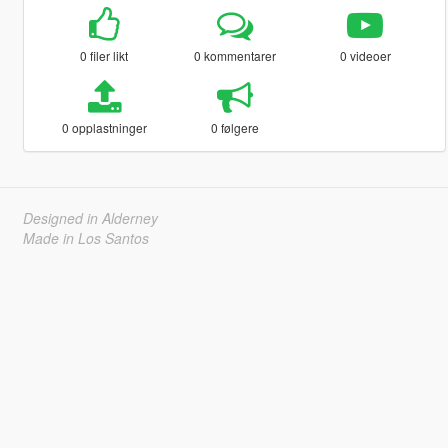
0 filer likt
0 kommentarer
0 videoer
0 opplastninger
0 følgere
Designed in Alderney
Made in Los Santos