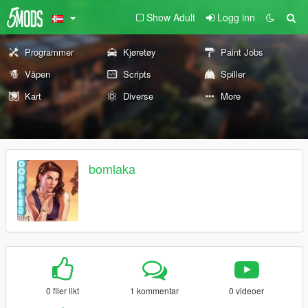
Show Adult
Logg inn
Programmer
Kjøretøy
Paint Jobs
Våpen
Scripts
Spiller
Kart
Diverse
More
bomlaka
0 filer likt
1 kommentar
0 videoer