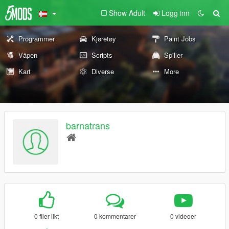
Show Adult
Logg inn
Programmer
Kjøretøy
Paint Jobs
Våpen
Scripts
Spiller
Kart
Diverse
More
barnatrans
0 filer likt
0 kommentarer
0 videoer