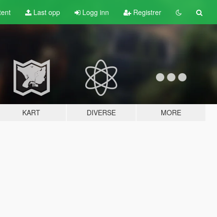
tent
Last opp
Logg inn
Registrer
KART
DIVERSE
MORE