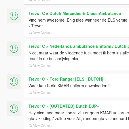
Trevor C
»
Dutch Mercedes E-Class Ambulance
Vind hem awesome! Enig idee wanneer de ELS versie 
- Trevor
View Context
Trevor C
»
Nederlands ambulance uniform / Dutch 
Nice, maar waar de vliegende fuck moet ik hem installer
en/of in de beschrijving hier
View Context
Trevor C
»
Ford Ranger [ELS | DUTCH]
Waar kan ik die KMAR uniform downloaden?
View Context
Trevor C
»
(OUTDATED) Dutch EUP+
Hey nice mod maar hoezo zijn er geen KMAR uniformen
gta v kleding? zelfde voor AT, random gta v standaard k
View Context