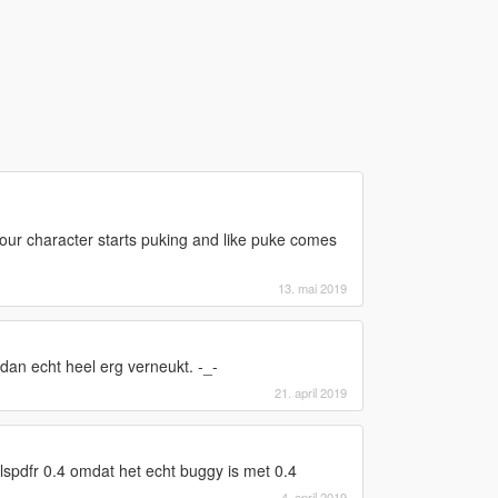
ur character starts puking and like puke comes
13. mai 2019
 dan echt heel erg verneukt. -_-
21. april 2019
 lspdfr 0.4 omdat het echt buggy is met 0.4
4. april 2019