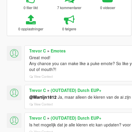
0 filer likt
7 kommentarer
0 videoer
0 opplastninger
0 følgere
Trevor C
»
Emotes
Great mod!
Any chance you can make like a puke emote? So like yo
out of mouth?!
View Context
Trevor C
»
(OUTDATED) Dutch EUP+
@Martijn1812
Ja, maar alleen de kleren van de ai zijn
View Context
Trevor C
»
(OUTDATED) Dutch EUP+
Is het mogelijk dat je alle kleren etc kan updaten? voor
View Context