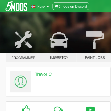
5mods on Discord
Norsk
KJØRETØY
PAINT JOBS
PROGRAMMER
Trevor C