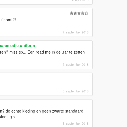
uitkomt?!
7. september 2018
paramedic uniform
en? miss tip... Een read me in de .rar te zetten
7. september 2018
5. september 2018
? de echte kleding en geen zwarte standaard
leding :/
5. september 2018