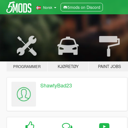
5mods on Discord
Norsk
KJØRETØY
PAINT JOBS
PROGRAMMER
ShawtyBad23