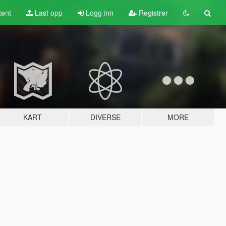
tent
Last opp
Logg inn
Registrer
KART
DIVERSE
MORE