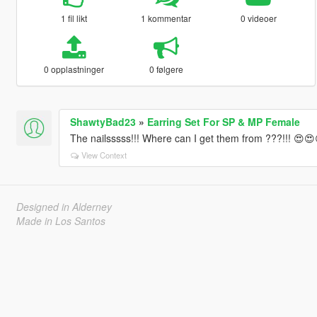
1 fil likt
1 kommentar
0 videoer
0 opplastninger
0 følgere
ShawtyBad23
»
Earring Set For SP & MP Female
The nailsssss!!! Where can I get them from ???!!! 😍
View Context
Designed in Alderney
Made in Los Santos